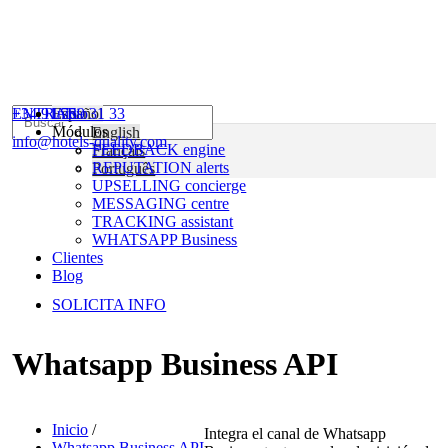
+34 91 759 31 33
ENTRAR
Español
Inicio
Módulos
English
info@hotels-quality.com
FEEDBACK engine
Français
REPUTATION alerts
Português
UPSELLING concierge
MESSAGING centre
TRACKING assistant
WHATSAPP Business
Clientes
Blog
SOLICITA INFO
Whatsapp Business API
Inicio
/
I
ntegra el canal de Whatsapp
Whatsapp Business API