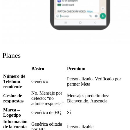
Planes
Básico
Premium
Número de
Personalizado. Verificado por
Teléfono
Genérico
partner Meta
remitente
No. Mensaje por
Gestor de
Mensajes predefinidos:
defecto: “no
respuestas
Bienvenido, Ausencia.
admite respuesta”
Marca –
Genérica de HQ
Sí
Logotipo
Información
Genérica editada
de la cuenta
Personalizable
por HQ