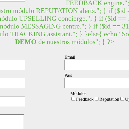
FEEDBACK engine."; } 
tro módulo REPUTATION alerts."; } if ($id =
dulo UPSELLING concierge."; } if ($id == 1
ódulo MESSAGING centre."; } if ($id == 314
lo TRACKING assistant."; } }else{ echo "So
DEMO
de nuestros módulos"; } ?>
Email
País
Módulos
Feedback
Reputation
Up