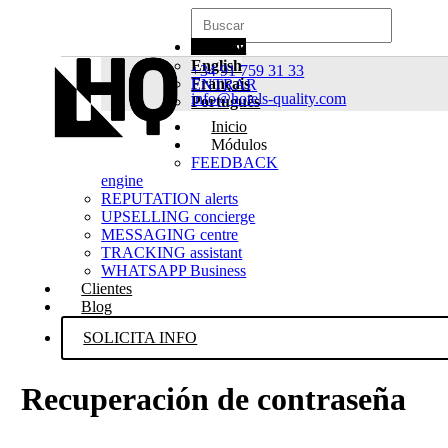
Español
English
+34 91 759 31 33
Français
ENTRAR
info@hotels-quality.com
Português
Inicio
Módulos
FEEDBACK
engine
REPUTATION alerts
UPSELLING concierge
MESSAGING centre
TRACKING assistant
WHATSAPP Business
Clientes
Blog
SOLICITA INFO
Recuperación de contraseña