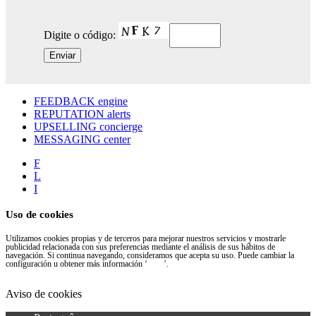
Digite o código:
FEEDBACK engine
REPUTATION alerts
UPSELLING concierge
MESSAGING center
F
L
I
Uso de cookies
Utilizamos cookies propias y de terceros para mejorar nuestros servicios y mostrarle
publicidad relacionada con sus preferencias mediante el análisis de sus hábitos de
navegación. Si continua navegando, consideramos que acepta su uso. Puede cambiar la
configuración u obtener más información ‘
aquí
’.
ACEPTAR
Aviso de cookies