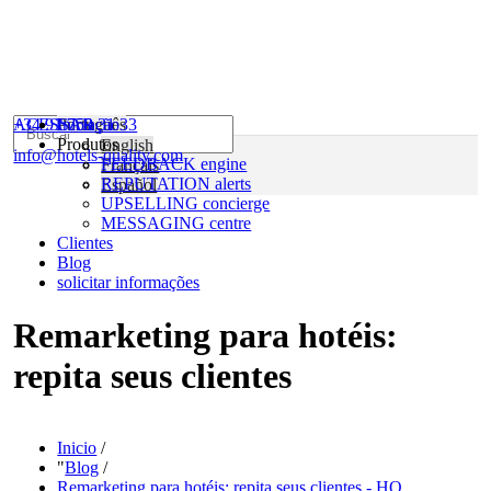
+34 91 759 31 33
ACESSAR
Português
Iniciação
Produtos
English
info@hotels-quality.com
FEEDBACK engine
Français
REPUTATION alerts
Español
UPSELLING concierge
MESSAGING centre
Clientes
Blog
solicitar informações
Remarketing para hotéis:
repita seus clientes
Inicio
/
"
Blog
/
Remarketing para hotéis: repita seus clientes - HQ