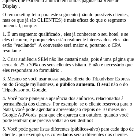
aqueles que exibem o anúncio em outras páginas da Rede de
Display .
O remarketing feito para este segmento (não de possíveis clientes,
mas os que já são CLIENTES) é mais eficaz do que o segmento
potencial, porque:
1. É um segmento qualificado , eles já conhecem o seu hotel, e se
eles clicarem, é porque eles estão realmente interessados, eles não
estão “vacilando”. A conversão será maior e, portanto, o CPA
resultante.
2. Criar audiência SEM não lhe custará nada, pois é uma página que
cerca de 25 a 30% dos seus clientes visitam. E não é necessário que
eles respondam ao formulário .
3. Mesmo se você usar nossa página direta do Tripadvisor Express
ou do Google myBusiness,
o público aumenta. O seu!
não o do
Tripadvisor ou Google.
4. Você pode planejar a aparência dos anúncios, relacionados à
permanência dos clientes. Por exemplo, se o cliente reservou para o
Natal, você pode agendar a apresentação depois de 10 meses no
Google AdWords, para que ele apareça em outubro, quando você
pode lembrar que precisa voltar ao seu destino!
5. Você pode gerar listas diferentes (públicos-alvo) para cada tipo de
cliente : por exemplo, os convidados serão diferentes dos clientes